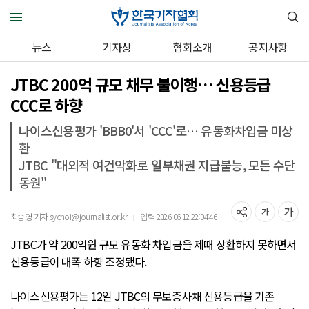
뉴스
기자상
협회소개
공지사항
JTBC 200억 규모 채무 불이행… 신용등급
CCC로 하향
나이스신용평가 'BBB0'서 'CCC'로… 유동화차입금 미상
환
JTBC "대외적 여건악화로 일부채권 지급불능, 모든 수단
동원"
최승영 기자 sychoi@journalist.or.kr
입력 2026.06.12 22:04:46
｜
JTBC가 약 200억원 규모 유동화 차입금을 제때 상환하지 못하면서
신용등급이 대폭 하향 조정됐다.
나이스신용평가는 12일 JTBC의 무보증사채 신용등급을 기존