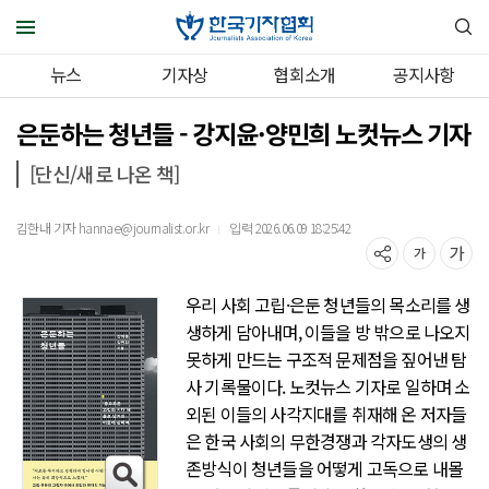
뉴스
기자상
협회소개
공지사항
은둔하는 청년들 - 강지윤·양민희 노컷뉴스 기자
[단신/새로 나온 책]
김한내 기자 hannae@journalist.or.kr
입력 2026.06.09 18:25:42
｜
우리 사회 고립·은둔 청년들의 목소리를 생
생하게 담아내며, 이들을 방 밖으로 나오지
못하게 만드는 구조적 문제점을 짚어낸 탐
사 기록물이다. 노컷뉴스 기자로 일하며 소
외된 이들의 사각지대를 취재해 온 저자들
은 한국 사회의 무한경쟁과 각자도생의 생
존방식이 청년들을 어떻게 고독으로 내몰