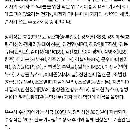
기자의 <기사 속 A씨들을 위한 작은 위로>, 이승지 MBC 기자의 <그
래도 피어있으려는 건가>, 이정혁 머니투데이 기자의 <반쪽의 해방,
손자가 쓰는 추도사> 등 총 4편이다.
장려상은 총 29편으로 강소하(중부일보), 강재훈(KBS), 강지혜·박효
령·권신영·전세라(투데이신문), 김건휘(MBC), 김광연(IT조선), 김동
규(국민일보), 김미성(대전CBS), 김선호(브릿지경제), 김영준(KBS
원주), 김이곤(G1방송), 김주영(MTN), 김철민(KBS), 문수아(대한경
제), 송승원(G1방송), 신연경(중부일보), 원석진(MBC), 이상서(연합
뉴스), 이상휼(뉴스1), 이태준(시사저널), 정현환(매일신문), 조범형
(한국금융신문), 조은별(디지털데일리), 조은별(농민신문), 지영의(이
데일리), 한현정(매경AX), 홍정원(연합뉴스TV), 황덕현(뉴스1), 황병
서(이데일리), 황지원(농민신문) 기자 등이 명단에 이름을 올렸다.
우수상 수상자에게는 상금 100만원, 장려상엔 30만원이 지급되며,
수상작은 ‘2025 한국기자상’ 수상자 후기와 함께 단행본으로 출간된
다.