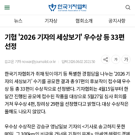
뉴스
기자상
협회소개
공지사항
기협 '2026 기자의 세상보기' 우수상 등 33편
선정
김고은 기자 nowar@journalist.or.kr
입력 2026.06.02 20:21:50
｜
한국기자협회가 취재 뒷이야기 등 특별한 경험담을 나누는 ‘2026 기
자의 세상보기’ 수기를 공모한 결과 총 97편의 후보작이 접수돼 우수
상 등 총 33편이 수상작으로 선정됐다. 기자협회는 4월15일부터 한
달간 진행된 공모에 접수된 작품을 대상으로 5월27일 심사 회의를
거쳐 우수상 4편, 장려상 29편을 선정했다고 밝혔다. 대상 수상작은
올해도 나오지 않았다.
우수상 수상작은 강승규 영남일보 기자의 <기사로 송고하지 못한
80일, 그 300km의 비극을 건너온 기적의 무게>, 안세연 헤럴드경제