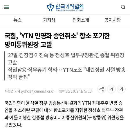
뉴스
기자상
협회소개
공지사항
국힘, 'YTN 민영화 승인취소' 항소 포기한
방미통위원장 고발
27일 김장겸·이진숙 등 정성호 법무부장관·김종철 위원장
고발
직권남용·직무유기 혐의… YTN노조 "내란정권 시절 방송
장악 꿈꿔"
최승영 기자 sychoi@journalist.or.kr
입력 2026.05.27 17:57:13
｜
국민의힘이 윤석열 정부 방송통신위원회의 YTN 최대주주 변경 승
인을 취소하란 판결에 대해 항소포기를 지휘한 정성호 법무부 장관
과 이를 이행한 김종철 방송미디어통신위원회(구 방통위) 위원장을
고발했다.