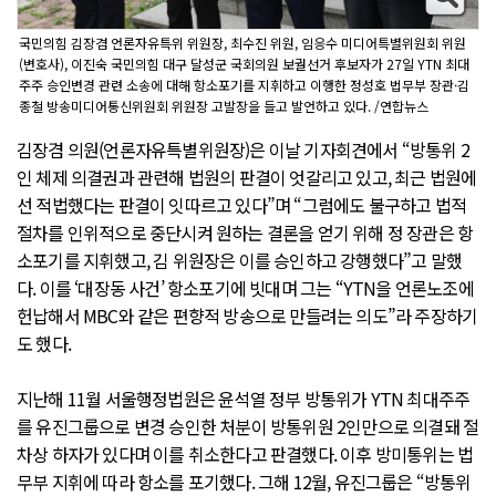
국민의힘 김장겸 언론자유특위 위원장, 최수진 위원, 임응수 미디어특별위원회 위원
(변호사), 이진숙 국민의힘 대구 달성군 국회의원 보궐선거 후보자가 27일 YTN 최대
주주 승인변경 관련 소송에 대해 항소포기를 지휘하고 이행한 정성호 법무부 장관·김
종철 방송미디어통신위원회 위원장 고발장을 들고 발언하고 있다. /연합뉴스
김장겸 의원(언론자유특별위원장)은 이날 기자회견에서 “방통위 2
인 체제 의결권과 관련해 법원의 판결이 엇갈리고 있고, 최근 법원에
선 적법했다는 판결이 잇따르고 있다”며 “그럼에도 불구하고 법적
절차를 인위적으로 중단시켜 원하는 결론을 얻기 위해 정 장관은 항
소포기를 지휘했고, 김 위원장은 이를 승인하고 강행했다”고 말했
다. 이를 ‘대장동 사건’ 항소포기에 빗대며 그는 “YTN을 언론노조에
헌납해서 MBC와 같은 편향적 방송으로 만들려는 의도”라 주장하기
도 했다.
지난해 11월 서울행정법원은 윤석열 정부 방통위가 YTN 최대주주
를 유진그룹으로 변경 승인한 처분이 방통위원 2인만으로 의결돼 절
차상 하자가 있다며 이를 취소한다고 판결했다. 이후 방미통위는 법
무부 지휘에 따라 항소를 포기했다. 그해 12월, 유진그룹은 “방통위