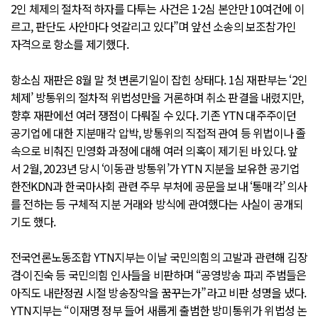
2인 체제의 절차적 하자를 다투는 사건은 1·2심 본안만 10여건에 이
르고, 판단도 사안마다 엇갈리고 있다”며 앞선 소송의 보조참가인
자격으로 항소를 제기했다.
항소심 재판은 8월 말 첫 변론기일이 잡힌 상태다. 1심 재판부는 ‘2인
체제’ 방통위의 절차적 위법성만을 거론하며 취소 판결을 내렸지만,
향후 재판에선 여러 쟁점이 다뤄질 수 있다. 기존 YTN 대주주이던
공기업에 대한 지분매각 압박, 방통위의 직접적 관여 등 위법이나 졸
속으로 비춰진 민영화 과정에 대해 여러 의혹이 제기된 바 있다. 앞
서 2월, 2023년 당시 ‘이동관 방통위’가 YTN 지분을 보유한 공기업
한전KDN과 한국마사회 관련 주무 부처에 공문을 보내 ‘통매각’ 의사
를 전하는 등 구체적 지분 거래와 방식에 관여했다는 사실이 공개되
기도 했다.
전국언론노동조합 YTN지부는 이날 국민의힘의 고발과 관련해 김장
겸·이진숙 등 국민의힘 인사들을 비판하며 “공영방송 파괴 주범들은
아직도 내란정권 시절 방송장악을 꿈꾸는가”라고 비판 성명을 냈다.
YTN지부는 “이재명 정부 들어 새롭게 출범한 방미통위가 위법성 논