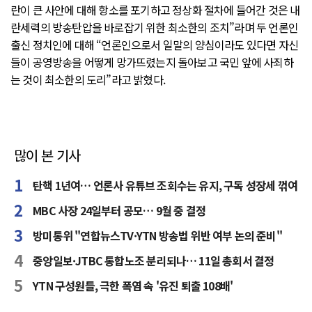
란이 큰 사안에 대해 항소를 포기하고 정상화 절차에 들어간 것은 내
란세력의 방송탄압을 바로잡기 위한 최소한의 조치”라며 두 언론인
출신 정치인에 대해 “언론인으로서 일말의 양심이라도 있다면 자신
들이 공영방송을 어떻게 망가뜨렸는지 돌아보고 국민 앞에 사죄하
는 것이 최소한의 도리”라고 밝혔다.
많이 본 기사
탄핵 1년여… 언론사 유튜브 조회수는 유지, 구독 성장세 꺾여
MBC 사장 24일부터 공모… 9월 중 결정
방미통위 "연합뉴스TV·YTN 방송법 위반 여부 논의 준비"
중앙일보·JTBC 통합노조 분리되나… 11일 총회서 결정
YTN 구성원들, 극한 폭염 속 '유진 퇴출 108배'