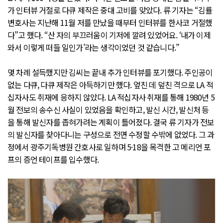
가 인터뷰 거절로 다큐 제작은 중대 고비를 맞았다. 류 기자는 “김률
변호사는 지난해 11월 저를 만났을 때부터 인터뷰를 한사코 거절했
다”고 했다. “산 자의 부끄러움이 기저에 깔려 있었어요. ‘내가 이제
와서 이렇게 떠들 일인가’라는 생각이었던 것 같습니다.”
몇 차례 설득했지만 김씨는 끝내 추가 인터뷰를 포기했다. 주인공이
없는 다큐, 다큐 제작은 아득하기만 했다. 엎친 데 덮친 격으로 LA 적
십자사도 취재에 응하지 않았다. LA 적십자사 취재를 통해 1980년 5
월 전보의 송수신 사실이 있었음을 확인하고, 발신 시간, 발신처 등
을 통해 발신자를 좁혀가려는 계획이 틀어졌다. 결국 류 기자가 전보
의 발신자를 찾아다니는 구성으로 전면 수정할 수밖에 없었다. 그 과
정에서 광주기독병원 간호사로 일하며 5·18을 목격한 고 메리언 포
프의 증언 테이프를 입수했다.