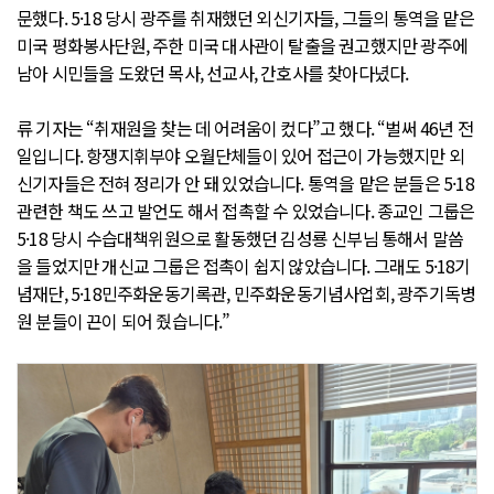
문했다. 5·18 당시 광주를 취재했던 외신기자들, 그들의 통역을 맡은
미국 평화봉사단원, 주한 미국 대사관이 탈출을 권고했지만 광주에
남아 시민들을 도왔던 목사, 선교사, 간호사를 찾아다녔다.
류 기자는 “취재원을 찾는 데 어려움이 컸다”고 했다. “벌써 46년 전
일입니다. 항쟁지휘부야 오월단체들이 있어 접근이 가능했지만 외
신기자들은 전혀 정리가 안 돼 있었습니다. 통역을 맡은 분들은 5·18
관련한 책도 쓰고 발언도 해서 접촉할 수 있었습니다. 종교인 그룹은
5·18 당시 수습대책위원으로 활동했던 김성룡 신부님 통해서 말씀
을 들었지만 개신교 그룹은 접촉이 쉽지 않았습니다. 그래도 5·18기
념재단, 5·18민주화운동기록관, 민주화운동기념사업회, 광주기독병
원 분들이 끈이 되어 줬습니다.”