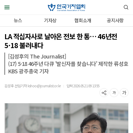
뉴스
기자상
협회소개
공지사항
LA 적십자사로 날아온 전보 한 통… 46년전
5·18 불러내다
[김성후의 The Journalist]
(17) 5·18 46주년 다큐 '발신자를 찾습니다' 제작한 류성호
KBS 광주총국 기자
김성후 선임기자 kshoo@journalist.or.kr
입력 2026.05.21 09:13:55
｜