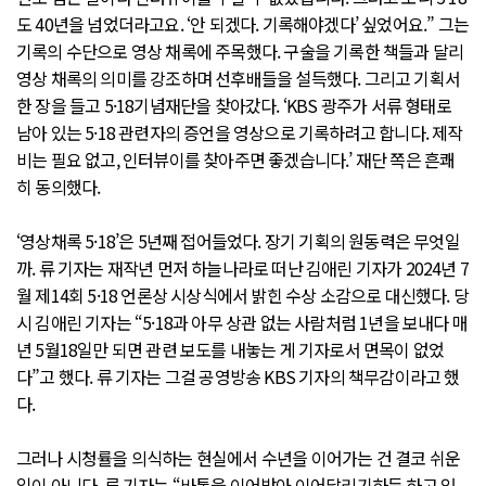
도 40년을 넘었더라고요. ‘안 되겠다. 기록해야겠다’ 싶었어요.” 그는
기록의 수단으로 영상 채록에 주목했다. 구술을 기록한 책들과 달리
영상 채록의 의미를 강조하며 선후배들을 설득했다. 그리고 기획서
한 장을 들고 5·18기념재단을 찾아갔다. ‘KBS 광주가 서류 형태로
남아 있는 5·18 관련자의 증언을 영상으로 기록하려고 합니다. 제작
비는 필요 없고, 인터뷰이를 찾아주면 좋겠습니다.’ 재단 쪽은 흔쾌
히 동의했다.
‘영상채록 5·18’은 5년째 접어들었다. 장기 기획의 원동력은 무엇일
까. 류 기자는 재작년 먼저 하늘나라로 떠난 김애린 기자가 2024년 7
월 제14회 5·18 언론상 시상식에서 밝힌 수상 소감으로 대신했다. 당
시 김애린 기자는 “5·18과 아무 상관 없는 사람처럼 1년을 보내다 매
년 5월18일만 되면 관련 보도를 내놓는 게 기자로서 면목이 없었
다”고 했다. 류 기자는 그걸 공영방송 KBS 기자의 책무감이라고 했
다.
그러나 시청률을 의식하는 현실에서 수년을 이어가는 건 결코 쉬운
일이 아니다. 류 기자는 “바통을 이어받아 이어달리기하듯 하고 있