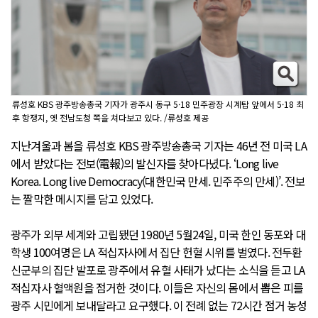
류성호 KBS 광주방송총국 기자가 광주시 동구 5·18 민주광장 시계탑 앞에서 5·18 최
후 항쟁지, 옛 전남도청 쪽을 쳐다보고 있다. /류성호 제공
지난겨울과 봄을 류성호 KBS 광주방송총국 기자는 46년 전 미국 LA
에서 받았다는 전보(電報)의 발신자를 찾아다녔다. ‘Long live
Korea. Long live Democracy(대한민국 만세. 민주주의 만세)’. 전보
는 짤막한 메시지를 담고 있었다.
광주가 외부 세계와 고립됐던 1980년 5월24일, 미국 한인 동포와 대
학생 100여명은 LA 적십자사에서 집단 헌혈 시위를 벌였다. 전두환
신군부의 집단 발포로 광주에서 유혈 사태가 났다는 소식을 듣고 LA
적십자사 혈액원을 점거한 것이다. 이들은 자신의 몸에서 뽑은 피를
광주 시민에게 보내달라고 요구했다. 이 전례 없는 72시간 점거 농성