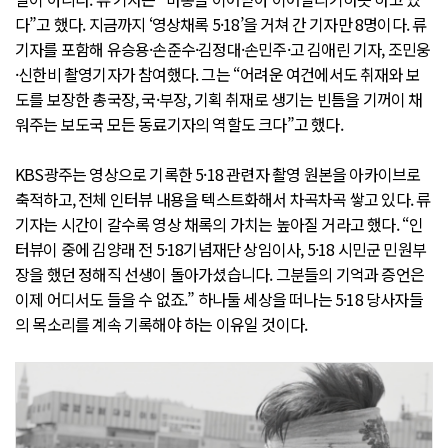
다”고 했다. 지금까지 ‘영상채록 5·18’을 거쳐 간 기자만 8명이다. 류
기자를 포함해 유승용·손준수·김정대·손민주·고 김애린 기자, 조민웅
·신한비 촬영기자가 참여했다. 그는 “어려운 여건에서도 취재와 보
도를 보장한 총국장, 국·부장, 기획 취재로 생기는 빈틈을 기꺼이 채
워주는 보도국 모든 동료기자의 역할도 크다”고 했다.
KBS광주는 영상으로 기록한 5·18 관련자 촬영 원본을 아카이브로
축적하고, 전체 인터뷰 내용을 텍스트화해서 차곡차곡 쌓고 있다. 류
기자는 시간이 갈수록 영상 채록의 가치는 높아질 거라고 했다. “인
터뷰이 중에 김양래 전 5·18기념재단 상임이사, 5·18 시민군 민원부
장을 했던 정해직 선생이 돌아가셨습니다. 그분들의 기억과 증언은
이제 어디서도 들을 수 없죠.” 하나둘 세상을 떠나는 5·18 당사자들
의 목소리를 계속 기록해야 하는 이유일 것이다.