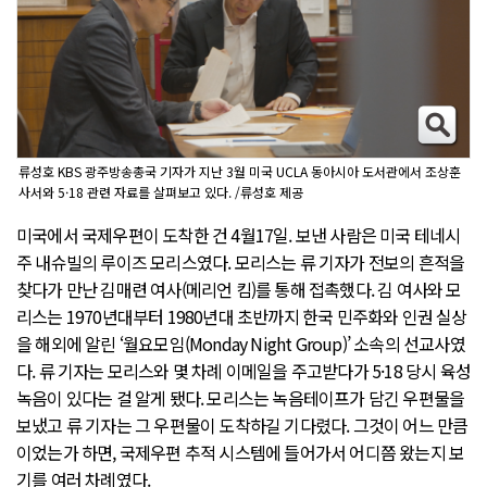
류성호 KBS 광주방송총국 기자가 지난 3월 미국 UCLA 동아시아 도서관에서 조상훈
사서와 5·18 관련 자료를 살펴보고 있다. /류성호 제공
미국에서 국제우편이 도착한 건 4월17일. 보낸 사람은 미국 테네시
주 내슈빌의 루이즈 모리스였다. 모리스는 류 기자가 전보의 흔적을
찾다가 만난 김매련 여사(메리언 킴)를 통해 접촉했다. 김 여사와 모
리스는 1970년대부터 1980년대 초반까지 한국 민주화와 인권 실상
을 해외에 알린 ‘월요모임(Monday Night Group)’ 소속의 선교사였
다. 류 기자는 모리스와 몇 차례 이메일을 주고받다가 5·18 당시 육성
녹음이 있다는 걸 알게 됐다. 모리스는 녹음테이프가 담긴 우편물을
보냈고 류 기자는 그 우편물이 도착하길 기다렸다. 그것이 어느 만큼
이었는가 하면, 국제우편 추적 시스템에 들어가서 어디쯤 왔는지 보
기를 여러 차례였다.