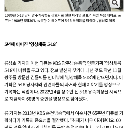
1980년 5·18 당시 광주기독병원 간호사로 일한 메리언 포프의 육성 녹음 테이프. 포
프는 1980년 5월30일 녹음한 이 테이프에 5·18 목격담을 담았다. /류성호 제공
5년째 이어진 ‘영상채록 5·18’
류성호 기자의 이번 다큐는 KBS 광주방송총국 연중기획 ‘영상채록
5·18’에 바탕을 두고 있다. 전보 발신자 찾기에 나선 것도 작년 11월
광주를 방문한 김률씨를 인터뷰해 ‘영상채록 5·18’에 담으면서다. 이
기획은 5·18 당사자와 관련자들의 과거와 현재 이야기를 영상으로
기록하는 작업이다. 2022년 4월 정수만 전 5·18 유족회장을 시작으
로 지금까지 68명의 증언을 영상으로 담아냈다.
류 기자는 2013년 KBS 순천방송국에서 여순사건 65주년 다큐를 기
획하다가 기록의 중요성을 절감했다. “취재가 너무 어려웠어요. 60
년도 넘은 일이라 인터뷰이를 구할 수 없었습니다. 그러고 보니 5·18