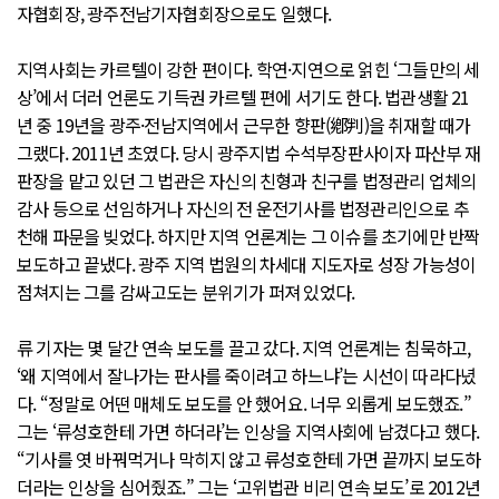
자협회장, 광주전남기자협회장으로도 일했다.
지역사회는 카르텔이 강한 편이다. 학연·지연으로 얽힌 ‘그들만의 세
상’에서 더러 언론도 기득권 카르텔 편에 서기도 한다. 법관생활 21
년 중 19년을 광주·전남지역에서 근무한 향판(鄕判)을 취재할 때가
그랬다. 2011년 초였다. 당시 광주지법 수석부장판사이자 파산부 재
판장을 맡고 있던 그 법관은 자신의 친형과 친구를 법정관리 업체의
감사 등으로 선임하거나 자신의 전 운전기사를 법정관리인으로 추
천해 파문을 빚었다. 하지만 지역 언론계는 그 이슈를 초기에만 반짝
보도하고 끝냈다. 광주 지역 법원의 차세대 지도자로 성장 가능성이
점쳐지는 그를 감싸고도는 분위기가 퍼져 있었다.
류 기자는 몇 달간 연속 보도를 끌고 갔다. 지역 언론계는 침묵하고,
‘왜 지역에서 잘나가는 판사를 죽이려고 하느냐’는 시선이 따라다녔
다. “정말로 어떤 매체도 보도를 안 했어요. 너무 외롭게 보도했죠.”
그는 ‘류성호한테 가면 하더라’는 인상을 지역사회에 남겼다고 했다.
“기사를 엿 바꿔먹거나 막히지 않고 류성호한테 가면 끝까지 보도하
더라는 인상을 심어줬죠.” 그는 ‘고위법관 비리 연속 보도’로 2012년