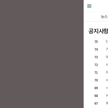
뉴스
공지사
75
74
73
72
71
70
69
68
67