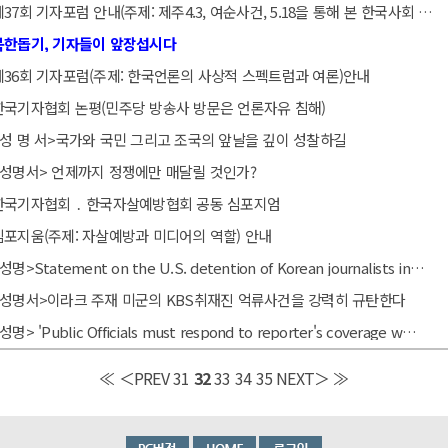
제37회 기자포럼 안내(주제: 제주4.3, 여순사건, 5.18을 통해 본 한국사회 사상의 자유와…
북한돕기, 기자들이 앞장섭시다
제36회 기자포럼(주제: 한국언론의 사상적 스펙트럼과 여론)안내
한국기자협회 논평(민주당 방송사 방문은 언론자유 침해)
<성 명 서>국가와 국민 그리고 조국의 앞날을 깊이 성찰하길
<성명서> 언제까지 정쟁에만 매달릴 것인가?
한국기자협회 ․ 한국자살예방협회 공동 심포지엄
심포지움(주제: 자살예방과 미디어의 역할) 안내
성명>Statement on the U.S. detention of Korean journalists in…
<성명서>이라크 주재 미군의 KBS취재진 억류사건을 강력히 규탄한다
성명> 'Public Officials must respond to reporter's coverage w…
≪
＜PREV
31
32
33
34
35
NEXT＞
≫