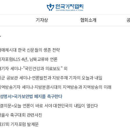
기자상
협회소개
항
다매체시대 한국 신문들의 생존 전략
기자포럼6.15 4년, 남북교류와 언론
여기자 세미나-"국민건강과 의료보도" 외
시군 공보관 세미나-언론발전과 지방주재 기자의 오늘과 내일
지역방송기자 세미나-지방분권시대의 지역방송과 지역방송의 미래
<성명서>국가보안법 폐지를 촉구한다
<결의문>오늘 언론이 바로 서야 대한민국의 내일이 열린다
서울사 축구대회 관련사진
제37회 기자포럼 발제문