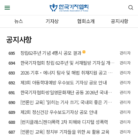
뉴스
기자상
협회소개
공지사항
공지사항
창립62주년 기념 4행시 공모 결과
695
관리자
한국기자협회 창립 62주년 및 서재필방 기자실 개관 기념 4행시 공모
694
관리자
2026 기후‧에너지 탐사 및 해법 취재지원 공고 결과
693
관리자
제3회 아동학대예방 우수보도 기자상 공모 안내
692
관리자
한국기자협회·방일영문화재단 공동 2026년 국내연수 지원 안내
691
관리자
[언론인 교육] ‘읽히는 기사 쓰기; 국내외 좋은 기사에서 배운다’ 강의 참석 안내
690
관리자
제2회 정신건강 우수보도기자상 공모 안내
689
관리자
[런치클래스]젠더폭력 2차 피해와 디지털 성폭력
688
관리자
[언론인 교육] 정치부 기자들을 위한 AI 활용 교육
687
관리자