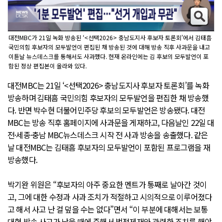
대전MBC가 21일 녹화 방송된 ‘<선택2026> 충남도지사 후보자 토론회’에서 김태흠
국민의힘 후보자의 모두발언이 편집된 채 방송된 것에 대해 방송 직후 사과문을 내고
이튿날 뉴스데스크를 통해서도 사과했다. 현재 온라인에는 김 후보의 모두발언이 포
함된 정상 편집본이 올라와 있다.
대전MBC는 21일 ‘<선택2026> 충남도지사 후보자 토론회’를 녹화
방송하며 김태흠 국민의힘 후보자의 모두발언을 편집한 채 방송했
다. 반면 박수현 더불어민주당 후보의 모두발언은 방송됐다. 대전
MBC는 방송 직후 홈페이지에 사과문을 게재하고, 다음날인 22일 대
전·세종·충남 MBC뉴스데스크 시작 전 사과 방송을 송출했다. 같은
날 대전MBC는 김태흠 후보자의 모두발언이 포함된 프로그램을 재
방송했다.
박기완 위원은 “후보자의 아주 중요한 멘트가 통째로 날아간 것이
고, 그에 대한 수정과 사과 조치가 적절하고 시의적으로 이루어졌다
고 해서 사고 난 걸 덮을 수는 없다”면서 “이 부분에 대해서는 보통
대형 방송 사고가 났을 때에 준해서 법정제재와 관련한 조치를 해야