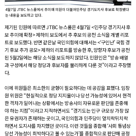
4월7일 JTBC 뉴스룸에서 추미애 의원이 더불어민주당 경기도지사 후보로 확정됐다
는 내용을 보도하고 있다.
제기된 민원에 따르면 JTBC 뉴스룸은 4월7일 <민주당 경기지사 후
보 추미애 확정> 제하의 보도에서 추 후보의 공천 소식을 개별 리포
트로 보도했다. 반면 같은날 국민의힘에 대해서는 <‘구인난’ 국힘 경
기 후보 추가 공모> 제하의 리포트를 방송한 후, 양향자 후보가 공천
된 5월2일에는 해당 소식을 보도하지 않았다. 민원인은 “방송 배열
과 구성에서 해당 정당과 후보자를 불리하게 다룬 것”이라고 주장했
다.
이에 위원들은 최소한의 균형이 필요하다는 데 공감을 표했다. 임장
원 위원은 “현실적으로 정당 지지율이나 당선 가능성에 있어서 현격
한 격차가 일어나는 상황에서는 방송사의 자유로운 판단을 존중해
야 하는 지점”이라고 지적하면서도 “경기도는 인구 규모상 가장 많
은 유권자가 존재하는 곳이고, 국민의힘과 민주당이 엎치락뒤치락
하면서 도지사를 차지했던 곳이다. 이런 것들을 종합해 ‘사회 통념상
당선 가능성이 희박하다고 볼 수 있는가’를 종합적으로 판단해 공정