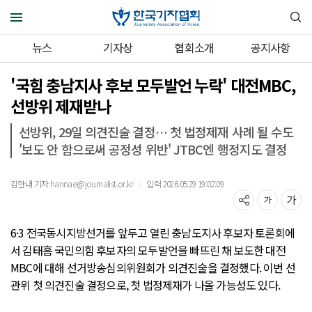
뉴스
기자상
협회소개
공지사항
'국힘 충남지사 후보 모두발언 누락' 대전MBC,
선방위 제재받나
선방위, 29일 의견진술 결정… 첫 법정제재 사례 될 수도
'보도 안 함으로써 공정성 위반' JTBC엔 행정지도 결정
김한내 기자 hannae@journalist.or.kr
입력 2026.05.29 19:02:09
｜
6·3 전국동시지방선거를 앞두고 열린 충남도지사 후보자 토론회에
서 김태흠 국민의힘 후보자의 모두발언을 빠뜨린 채 보도한 대전
MBC에 대해 선거방송심의위원회가 의견진술을 결정했다. 이번 선
관위 첫 의견진술 결정으로, 첫 법정제재가 나올 가능성도 있다.